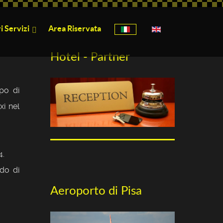
Seleziona la tua lingua
i Servizi
Area Riservata
Hotel - Partner
po di
xi nel
4.
ado di
Aeroporto di Pisa