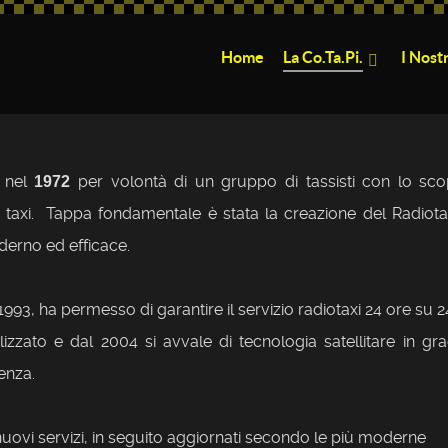
Home
La Co.Ta.Pi.
I Nostr
a nel
per volontà di un gruppo di tassisti con lo sco
1972
 ai taxi. Tappa fondamentale è stata la creazione del Radiota
oderno ed efficace.
93, ha permesso di garantire il servizio radiotaxi 24 ore su 2
izzato e dal 2004 si avvale di tecnologia satellitare in gr
enza.
 nuovi servizi, in seguito aggiornati secondo le più moderne